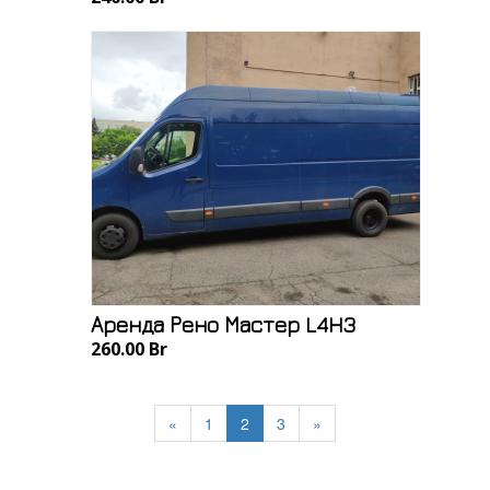
Аренда Рено Мастер L4H3
260.00 Br
«
1
2
3
»